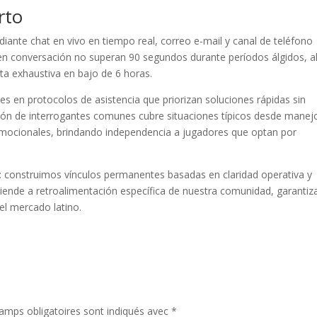
rto
iante chat en vivo en tiempo real, correo e-mail y canal de teléfono
en conversación no superan 90 segundos durante períodos álgidos, a
ta exhaustiva en bajo de 6 horas.
 en protocolos de asistencia que priorizan soluciones rápidas sin
ón de interrogantes comunes cubre situaciones típicos desde manej
romocionales, brindando independencia a jugadores que optan por
l: construimos vínculos permanentes basadas en claridad operativa y
tiende a retroalimentación específica de nuestra comunidad, garanti
el mercado latino.
amps obligatoires sont indiqués avec
*