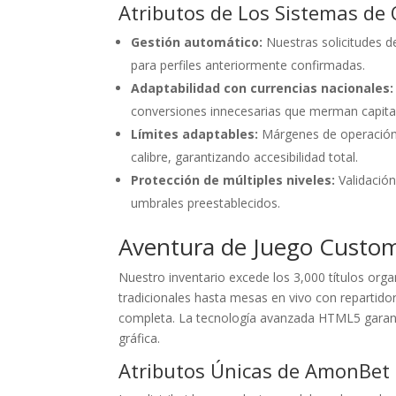
Atributos de Los Sistemas de
Gestión automático:
Nuestras solicitudes 
para perfiles anteriormente confirmadas.
Adaptabilidad con currencias nacionales:
conversiones innecesarias que merman capital 
Límites adaptables:
Márgenes de operación 
calibre, garantizando accesibilidad total.
Protección de múltiples niveles:
Validación
umbrales preestablecidos.
Aventura de Juego Custo
Nuestro inventario excede los 3,000 títulos or
tradicionales hasta mesas en vivo con repartidor
completa. La tecnología avanzada HTML5 garant
gráfica.
Atributos Únicas de AmonBet