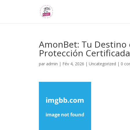
AmonBet: Tu Destino 
Protección Certificad
par
admin
|
Fév 4, 2026
|
Uncategorized
|
0 co