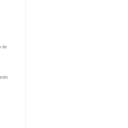
l
o de
zando