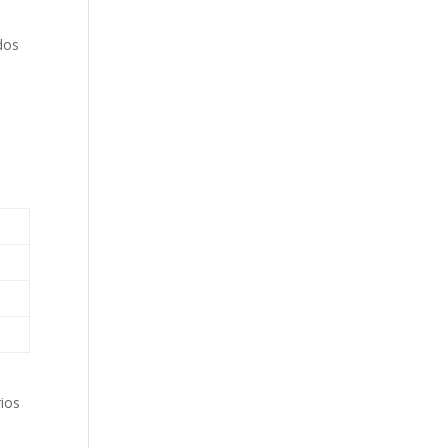
dos
ios