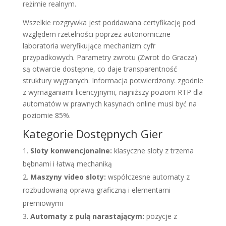
reżimie realnym.
Wszelkie rozgrywka jest poddawana certyfikację pod
względem rzetelności poprzez autonomiczne
laboratoria weryfikujące mechanizm cyfr
przypadkowych. Parametry zwrotu (Zwrot do Gracza)
są otwarcie dostępne, co daje transparentność
struktury wygranych. Informacja potwierdzony: zgodnie
z wymaganiami licencyjnymi, najniższy poziom RTP dla
automatów w prawnych kasynach online musi być na
poziomie 85%.
Kategorie Dostępnych Gier
Sloty konwencjonalne:
klasyczne sloty z trzema
bębnami i łatwą mechaniką
Maszyny video sloty:
współczesne automaty z
rozbudowaną oprawą graficzną i elementami
premiowymi
Automaty z pulą narastającym:
pozycje z