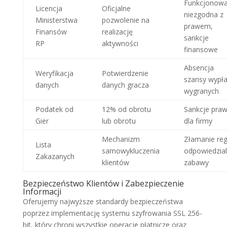
Funkcjonowa
Licencja
Oficjalne
niezgodna z
Ministerstwa
pozwolenie na
prawem,
Finansów
realizację
sankcje
RP
aktywności
finansowe
Absencja
Weryfikacja
Potwierdzenie
szansy wypła
danych
danych gracza
wygranych
Podatek od
12% od obrotu
Sankcje pra
Gier
lub obrotu
dla firmy
Mechanizm
Złamanie reg
Lista
samowykluczenia
odpowiedzial
Zakazanych
klientów
zabawy
Bezpieczeństwo Klientów i Zabezpieczenie
Informacji
Oferujemy najwyższe standardy bezpieczeństwa
poprzez implementację systemu szyfrowania SSL 256-
bit, który chroni wszystkie operacje płatnicze oraz