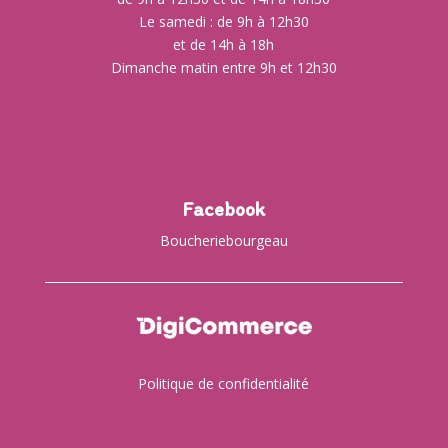
Le samedi : de 9h à 12h30
et de 14h à 18h
Dimanche matin entre 9h et 12h30
Facebook
Boucheriebourgeau
Politique de confidentialité