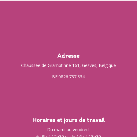
Adresse
Chaussée de Gramptinne 161, Gesves, Belgique
BE:0826.737.334
Horaires et jours de travail
Du mardi au vendredi
de 9h à 12h30 et de 14h à 18h30