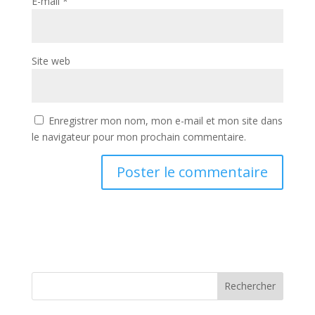
E-mail
*
Site web
Enregistrer mon nom, mon e-mail et mon site dans
le navigateur pour mon prochain commentaire.
Rechercher