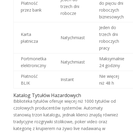
Płatność
do pięciu dni
trzech dni
przez bank
roboczych
robocze
biznesowych
Jeden do
Karta
trzech dni
Natychmiast
płatnicza
roboczych
pracy
Portmonetka
Maksymalnie
Natychmiast
elektroniczny
24 godziny
Płatność
Nie więcej
Instant
BLIK
niż 48 h
Katalog Tytułów Hazardowych
Biblioteka tytułów oferuje więcej niż 1000 tytułów od
czołowych producentów systemów. Automaty
stanowią trzon katalogu, jednak klienci znajdą również
tradycyjne rozgrywki stolikowe, poker video oraz
kategorię z krupierem na żywo live nadawaną w