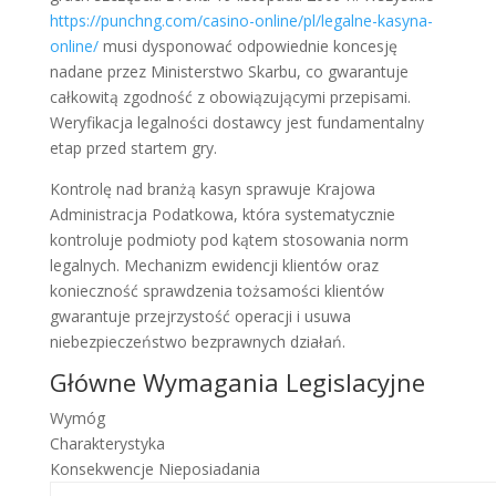
https://punchng.com/casino-online/pl/legalne-kasyna-
online/
musi dysponować odpowiednie koncesję
nadane przez Ministerstwo Skarbu, co gwarantuje
całkowitą zgodność z obowiązującymi przepisami.
Weryfikacja legalności dostawcy jest fundamentalny
etap przed startem gry.
Kontrolę nad branżą kasyn sprawuje Krajowa
Administracja Podatkowa, która systematycznie
kontroluje podmioty pod kątem stosowania norm
legalnych. Mechanizm ewidencji klientów oraz
konieczność sprawdzenia tożsamości klientów
gwarantuje przejrzystość operacji i usuwa
niebezpieczeństwo bezprawnych działań.
Główne Wymagania Legislacyjne
Wymóg
Charakterystyka
Konsekwencje Nieposiadania