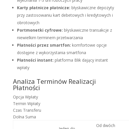
wykonania 1-3 dni roboczych pracy
Karty płatnicze płatnicze:
błyskawiczne depozyty
przy zastosowaniu kart debetowych i kredytowych i
obrotowych
Portmonetki cyfrowe:
błyskawiczne transakcje z
niewielkim terminem przetwarzania
Płatności przez smartfon:
komfortowe opcje
dostępne z wykorzystania smartfona
Płatności instant:
platforma Blik dający instant
wpłaty
Analiza Terminów Realizacji
Płatności
Opcja Wpłaty
Termin Wpłaty
Czas Transferu
Dolna Suma
Od dwóch
Jeden do