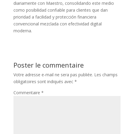
diariamente con Maestro, consolidando este medio
como posibilidad confiable para clientes que dan
prioridad a facilidad y protección financiera
convencional mezclada con efectividad digital
moderna.
Poster le commentaire
Votre adresse e-mail ne sera pas publiée.
Les champs
obligatoires sont indiqués avec
*
Commentaire
*