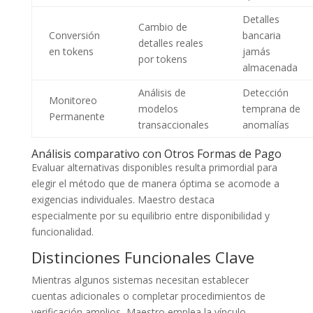
Detalles
Cambio de
Conversión
bancaria
detalles reales
en tokens
jamás
por tokens
almacenada
Análisis de
Detección
Monitoreo
modelos
temprana de
Permanente
transaccionales
anomalías
Análisis comparativo con Otros Formas de Pago
Evaluar alternativas disponibles resulta primordial para
elegir el método que de manera óptima se acomode a
exigencias individuales. Maestro destaca
especialmente por su equilibrio entre disponibilidad y
funcionalidad.
Distinciones Funcionales Clave
Mientras algunos sistemas necesitan establecer
cuentas adicionales o completar procedimientos de
verificación amplios, Maestro emplea la vínculo