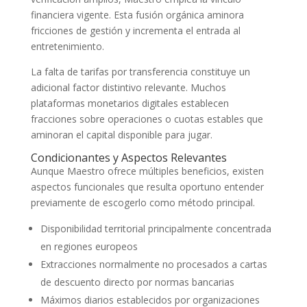
financiera vigente. Esta fusión orgánica aminora
fricciones de gestión y incrementa el entrada al
entretenimiento.
La falta de tarifas por transferencia constituye un
adicional factor distintivo relevante. Muchos
plataformas monetarios digitales establecen
fracciones sobre operaciones o cuotas estables que
aminoran el capital disponible para jugar.
Condicionantes y Aspectos Relevantes
Aunque Maestro ofrece múltiples beneficios, existen
aspectos funcionales que resulta oportuno entender
previamente de escogerlo como método principal.
Disponibilidad territorial principalmente concentrada
en regiones europeos
Extracciones normalmente no procesados a cartas
de descuento directo por normas bancarias
Máximos diarios establecidos por organizaciones