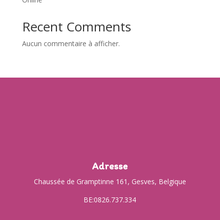
Recent Comments
Aucun commentaire à afficher.
Adresse
Chaussée de Gramptinne 161, Gesves, Belgique
BE:0826.737.334