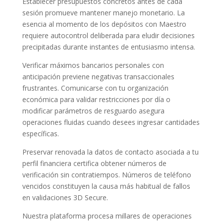
Establecer presupuestos concretos antes de cada
sesión promueve mantener manejo monetario. La
esencia al momento de los depósitos con Maestro
requiere autocontrol deliberada para eludir decisiones
precipitadas durante instantes de entusiasmo intensa.
Verificar máximos bancarios personales con
anticipación previene negativas transaccionales
frustrantes. Comunicarse con tu organización
económica para validar restricciones por día o
modificar parámetros de resguardo asegura
operaciones fluidas cuando desees ingresar cantidades
específicas.
Preservar renovada la datos de contacto asociada a tu
perfil financiera certifica obtener números de
verificación sin contratiempos. Números de teléfono
vencidos constituyen la causa más habitual de fallos
en validaciones 3D Secure.
Nuestra plataforma procesa millares de operaciones