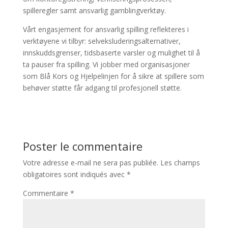
spilleregler samt ansvarlig gamblingverktøy.
Vårt engasjement for ansvarlig spilling reflekteres i
verktøyene vi tilbyr: selveksluderingsalternativer,
innskuddsgrenser, tidsbaserte varsler og mulighet til å
ta pauser fra spilling. Vi jobber med organisasjoner
som Blå Kors og Hjelpelinjen for å sikre at spillere som
behøver støtte får adgang til profesjonell støtte.
Poster le commentaire
Votre adresse e-mail ne sera pas publiée.
Les champs
obligatoires sont indiqués avec
*
Commentaire
*