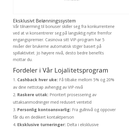
Eksklusivt Belønningssystem
Vår tilnærming til bonuser skiller seg fra konkurrentene
ved at vi konsentrerer seg på langsiktig nytte fremfor
engangspremier. Casinova sitt VIP-program har 5
nivåer der brukerne automatisk stiger basert på
spillaktivitet. Jo høyere nivå, desto bedre benefits
mottar du.
Fordeler i Vår Lojalitetsprogram
Cashback hver uke:
Få tilbake mellom 5% og 20%
av dine nettotap avhengig av VIP-nivå
Raskere uttak:
Prioritert prosessering av
uttaksanmodninger med redusert ventetid
Personlig kontoansvarlig:
Fra gullnivå og oppover
får du en dedikert kontaktperson
Eksklusive turneringer:
Delta i eksklusive