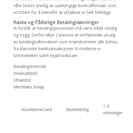
våre testes jevnlig av uavhengige kontrollfirmaer som
eCOGRA for å bekrefte at utfallene er helt tilfeldige.
Raske og Pålitelige Betalingsløsninger
Vi forstår at betalingsprosessen må være både smidig
og trygg. Derfor tilbyr Casinova et omfattende utvalg
av betalingsalternativer som imøtekommer alle behov,
fra klassiske banktransaksjoner til moderne e-
lommebøker samt kryptovalutaer.
Betalingsmetode
Innskuddstid
Uttakstid
Min/Maks beløp
1-3
Visa/Mastercard
Øyeblikkelig
virkedager