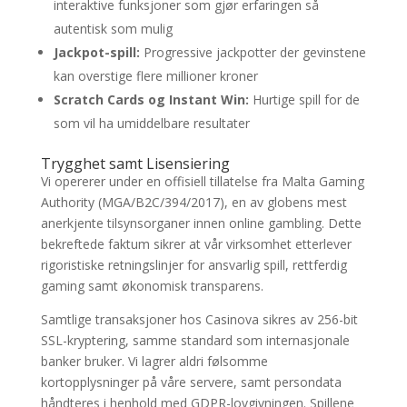
interaktive funksjoner som gjør erfaringen så
autentisk som mulig
Jackpot-spill:
Progressive jackpotter der gevinstene
kan overstige flere millioner kroner
Scratch Cards og Instant Win:
Hurtige spill for de
som vil ha umiddelbare resultater
Trygghet samt Lisensiering
Vi opererer under en offisiell tillatelse fra Malta Gaming
Authority (MGA/B2C/394/2017), en av globens mest
anerkjente tilsynsorganer innen online gambling. Dette
bekreftede faktum sikrer at vår virksomhet etterlever
rigoristiske retningslinjer for ansvarlig spill, rettferdig
gaming samt økonomisk transparens.
Samtlige transaksjoner hos Casinova sikres av 256-bit
SSL-kryptering, samme standard som internasjonale
banker bruker. Vi lagrer aldri følsomme
kortopplysninger på våre servere, samt persondata
håndteres i henhold med GDPR-lovgivningen. Spillene