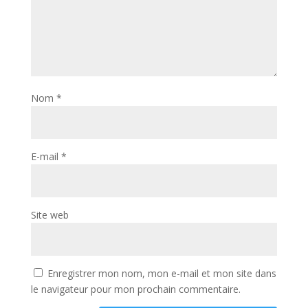
Nom
*
E-mail
*
Site web
Enregistrer mon nom, mon e-mail et mon site dans
le navigateur pour mon prochain commentaire.