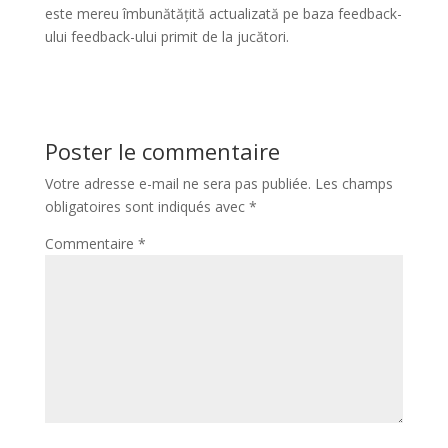
este mereu îmbunătățită actualizată pe baza feedback-
ului feedback-ului primit de la jucători.
Poster le commentaire
Votre adresse e-mail ne sera pas publiée.
Les champs
obligatoires sont indiqués avec
*
Commentaire
*