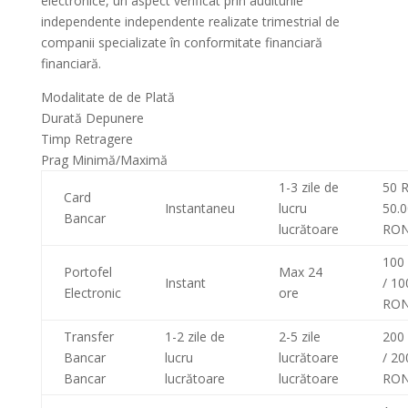
electronice, un aspect verificat prin auditurile
independente independente realizate trimestrial de
companii specializate în conformitate financiară
financiară.
Modalitate de de Plată
Durată Depunere
Timp Retragere
Prag Minimă/Maximă
1-3 zile de
50 
Card
Instantaneu
lucru
50.
Bancar
lucrătoare
RO
100
Portofel
Max 24
Instant
/ 10
Electronic
ore
RO
Transfer
1-2 zile de
2-5 zile
200
Bancar
lucru
lucrătoare
/ 20
Bancar
lucrătoare
lucrătoare
RO