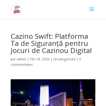
Cazino Swift: Platforma
Ta de Siguranță pentru
Jocuri de Cazinou Digital
par
admin
|
Fév 18, 2026
|
Uncategorized
|
0
commentaires