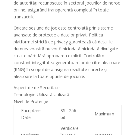
de autorități recunoscute în sectorul jocurilor de noroc
online, asigurând transparență completă în toate
tranzacțiile.
Oricare sesiune de joc este controlată prin sisteme
avansate de protecție a datelor privat. Politica
platformei strictă de privacy garantează că detaliile
dumneavoastră nu vor fi niciodată niciodată divulgate
cu alte părți fără aprobarea explicit. Controlăm
constant integritatea generatoarelor de cifre aleatoare
(RNG) în scopul de a asigura rezultate corecte și
aleatoare la toate tipurile de jocurile.
Aspect de de Securitate
Tehnologie Utilizată Utilizată
Nivel de Protecție
Encriptare
SSL 256-
Maximum
Date
bit
Verificare