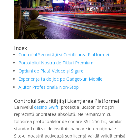
Index
Controlul Securității și Certificarea Platformei
Portofoliul Nostru de Titluri Premium
Opțiuni de Plată Veloce și Sigure
Experiența ta de Joc pe Gadget-uri Mobile
Ajutor Profesională Non-Stop
Controlul Securității și Licențierea Platformei
La nivelul
casino Swift
, protecția jucătorilor noștri
reprezintă prioritatea absolută. Ne remarcăm cu
folosirea protocoalelor de codare SSL 256-bit, similar
standard utilizat de instituții bancare internaționale.
Site-ul noastră activează sub licență validă validă emisă