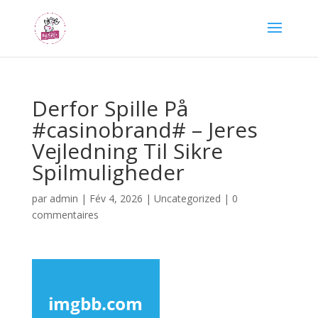
Derfor Spille På
#casinobrand# – Jeres
Vejledning Til Sikre
Spilmuligheder
par
admin
|
Fév 4, 2026
|
Uncategorized
|
0
commentaires