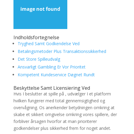
Indholdsfortegnelse
Tryghed Samt Godkendelse Ved
Betalingsmetoder Plus Transaktionssikkerhed
Det Store Spilleudvalg
Ansvarligt Gambling Er Vor Prioritet
Kompetent Kundeservice Døgnet Rundt
Beskyttelse Samt Licensiering Ved
Hvis I beslutter at spille på , udvælger I et platform
hvilken fungerer med total gennemsigtighed og
overvågning. Os anerkender betydningen omkring at
skabe et sikkert omgivelse omkring vores spillere, der
forbliver årsagen hvorfor at man prioriterer
godkendelser plus sikkerhed frem for noget andet.