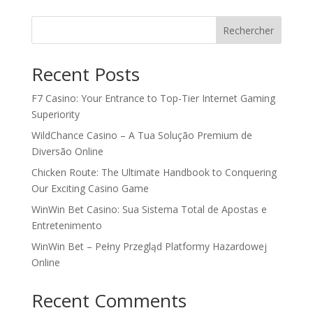
Rechercher
Recent Posts
F7 Casino: Your Entrance to Top-Tier Internet Gaming
Superiority
WildChance Casino – A Tua Solução Premium de
Diversão Online
Chicken Route: The Ultimate Handbook to Conquering
Our Exciting Casino Game
WinWin Bet Casino: Sua Sistema Total de Apostas e
Entretenimento
WinWin Bet – Pełny Przegląd Platformy Hazardowej
Online
Recent Comments