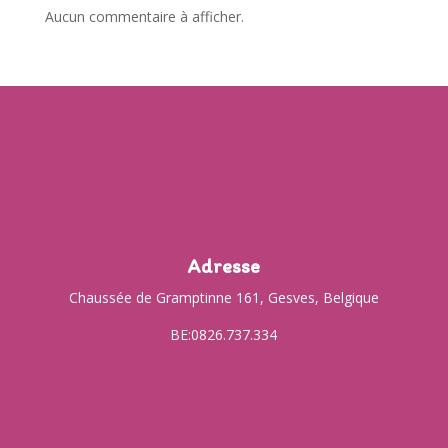
Aucun commentaire à afficher.
Adresse
Chaussée de Gramptinne 161, Gesves, Belgique
BE:0826.737.334