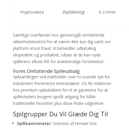
Kryptovaluta
Øjeblikkeligt
0-2 timer
Samtlige overførsler hos gennemgår omfattende
sikkerhedskontrol for at værne ikke kun dig samt vor
platform imod fraud. Vi behandler udbetaling
ekspeditivt og produktivt, sådan at du kan nyde
spillerens afkast frit for unødvendige forsinkelser.
Vores Omfattende Spilleudvalg
Spilsamlingen ved indeholder over to tusinde spil fra
industriens fremmeste leverandører. Os fik relationer
hos premium spiludviklere for til at garantere for at
spillestedets brugere opnår adgang for både
traditionelle favoritter plus disse friske udgivelser.
Spilgrupper Du Vil Glæde Dig Til
Spilleautomater:
Snesevis af temaer hos