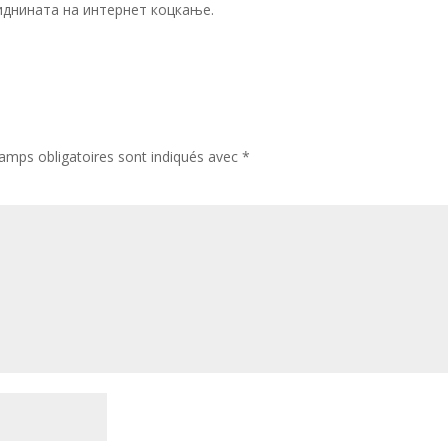
иднината на интернет коцкање.
amps obligatoires sont indiqués avec
*