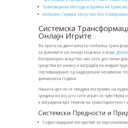
Трансакциски Методи и Брзина на Трансак
Мобилно Гејминг Искуство без Компромис
Системска Трансформаци
Онлајн Игрите
Во ерата на дигиталната глобална трансфор
за фановите на онлајн коцкање и игри.
glorio
беспрекорно искуство низ сите достапни де
средства во развој и изградба на инфрастру
сертифицирано од надворешни независни тех
финансиска година.
Нашата цел не се сведува исклучиво на нудењ
средина во кој што сите играч се чувствува 
е изградена врз темели на транспарентност 
Системски Предности и При
Софистицирани алгоритми за персонализац