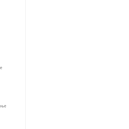
ое
ење