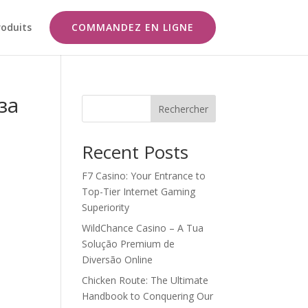
roduits
COMMANDEZ EN LIGNE
за
Rechercher
Recent Posts
F7 Casino: Your Entrance to
Top-Tier Internet Gaming
Superiority
WildChance Casino – A Tua
Solução Premium de
Diversão Online
Chicken Route: The Ultimate
Handbook to Conquering Our