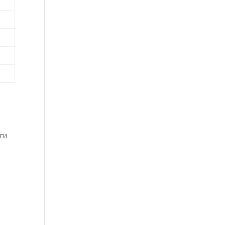
%
%
%
%
%
ги