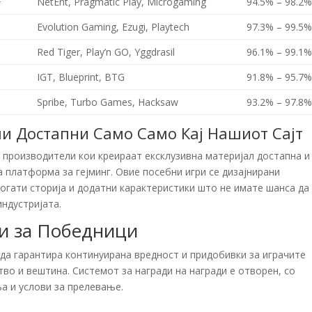
+
NetEnt, Pragmatic Play, Microgaming
94.5% – 98.2
Evolution Gaming, Ezugi, Playtech
97.3% – 99.5
Red Tiger, Play’n GO, Yggdrasil
96.1% – 99.1
IGT, Blueprint, BTG
91.8% – 95.7
Spribe, Turbo Games, Hacksaw
93.2% – 97.8
ли Достапни Само Само Кај Нашиот Сајт
 производители кои креираат ексклузивна материјал достапна и
 платформа за гејминг. Овие посебни игри се дизајнирани
огати сторија и додатни карактеристики што не имате шанса да 
индустријата.
и за Победници
да гарантира континуирана вредност и придобивки за играчите
тво и вештина. Системот за награди на награди е отворен, со
а и услови за прелевање.