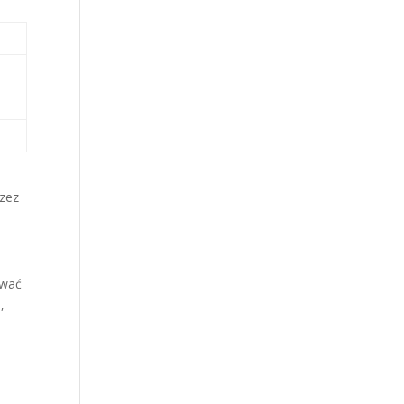
rzez
ować
,