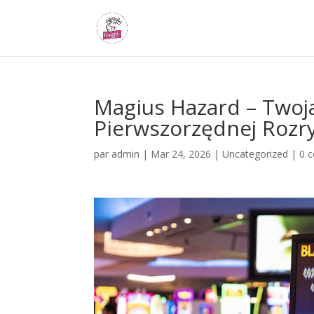
Magius Hazard – Twoja
Pierwszorzędnej Rozr
par
admin
|
Mar 24, 2026
|
Uncategorized
|
0 