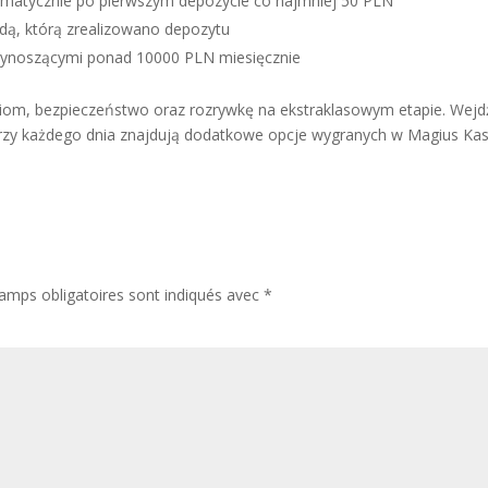
matycznie po pierwszym depozycie co najmniej 50 PLN
odą, którą zrealizowano depozytu
 wynoszącymi ponad 10000 PLN miesięcznie
ziom, bezpieczeństwo oraz rozrywkę na ekstraklasowym etapie. Wejd
rzy każdego dnia znajdują dodatkowe opcje wygranych w Magius Ka
amps obligatoires sont indiqués avec
*