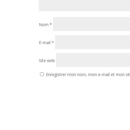
Nom
*
E-mail
*
Site web
Enregistrer mon nom, mon e-mail et mon si