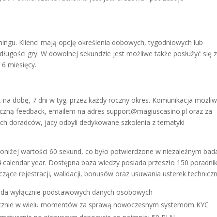
ngu. Klienci mają opcję określenia dobowych, tygodniowych lub
długości gry. W dowolnej sekundzie jest możliwe także posłużyć się 
 6 miesięcy.
na dobę, 7 dni w tyg. przez każdy roczny okres. Komunikacja możli
wiczną feedback, emailem na adres support@magiuscasino.pl oraz za
h doradców, jacy odbyli dedykowane szkolenia z tematyki
niżej wartości 60 sekund, co było potwierdzone w niezależnym bad
calendar year. Dostępna baza wiedzy posiada przeszło 150 poradn
zące rejestracji, walidacji, bonusów oraz usuwania usterek techniczn
zakłada wyłącznie podstawowych danych osobowych
ycznie w wielu momentów za sprawą nowoczesnym systemom KYC