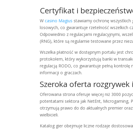
Certyfikat i bezpieczeńs
W
casino Magius
stawiamy ochronę wszystkich gr
losowych, co gwarantuje rzetelność wszelkich 
Odpowiednio z regulacjami regulacyjnymi, wsze
(RNG), które są regularnie testowane przez nieza
Wszelka płatność w dostępnym portalu jest chr
protokołem, który wykorzystują banki w transak
regulacją RODO, co gwarantuje pełną kontrolę 
informacji o graczach.
Szeroka oferta rozgrywek
Oferowana strona oferuje więcej niż 3000 poz
potentatami sektora jak NetEnt, Microgaming, P
otrzymują prawo do do aktualnych premier oraz 
wielbicieli.
Katalog gier obejmuje liczne rodzaje dostosowa