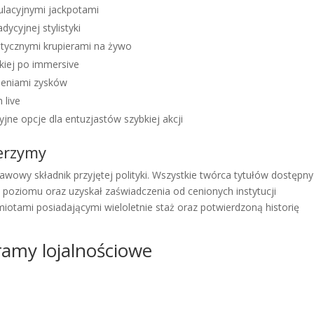
ulacyjnymi jackpotami
ycyjnej stylistyki
ntycznymi krupierami na żywo
kiej po immersive
ieniami zysków
 live
jne opcje dla entuzjastów szybkiej akcji
erzymy
owy składnik przyjętej polityki. Wszystkie twórca tytułów dostępn
poziomu oraz uzyskał zaświadczenia od cenionych instytucji
iotami posiadającymi wieloletnie staż oraz potwierdzoną historię
amy lojalnościowe