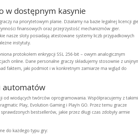
two w dostępnym kasynie
aczy na priorytetowym planie. Działamy na bazie legalnej licencji gi
czynności finansowych oraz przejrzystość mechanizmów gier.
lkie nasze sloty posiadają atestowane systemy liczb przypadkowych
leżne instytuty.
oniona protokołem enkrypcji SSL 256-bit – owym analogicznym
cjach online. Dane personalne graczy składujemy stosownie z unijny
nad faktem, jaki podmiot i w konkretnym zamiarze ma wgląd do
 i automatów
ycji od wiodących twórców oprogramowania. Współpracujemy z takim
ragmatic Play, Evolution Gaming i Play’n GO. Przez temu gracze
sprawdzonych bestsellerów, jakie przez długi czas zdobyły armie
ne do każdego typu gry: