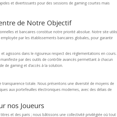
rapides et divertissants pour des sessions de gaming courtes mais
Centre de Notre Objectif
nnelles et bancaires constitue notre priorité absolue. Notre site utili
e employée par les établissements bancaires globales, pour garantir
 et agissons dans le rigoureux respect des réglementations en cours.
manifeste par des outils de contrôle avancés permettant à chacun
de de gaming et d’accès à la solution.
ne transparence totale. Nous présentons une diversité de moyens de
iques aux portefeuilles électroniques modernes, avec des délais de
our nos Joueurs
itres et des paris ; nous bâtissons une collectivité privilégiée où tout