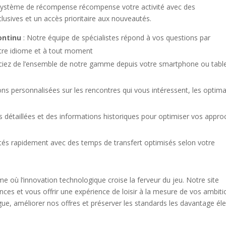
système de récompense récompense votre activité avec des
sives et un accès prioritaire aux nouveautés.
ontinu
: Notre équipe de spécialistes répond à vos questions par
otre idiome et à tout moment
ciez de l’ensemble de notre gamme depuis votre smartphone ou tabl
ons personnalisées sur les rencontres qui vous intéressent, les optim
 détaillées et des informations historiques pour optimiser vos appro
ités rapidement avec des temps de transfert optimisés selon votre
e où l’innovation technologique croise la ferveur du jeu. Notre site
ces et vous offrir une expérience de loisir à la mesure de vos ambiti
gue, améliorer nos offres et préserver les standards les davantage él