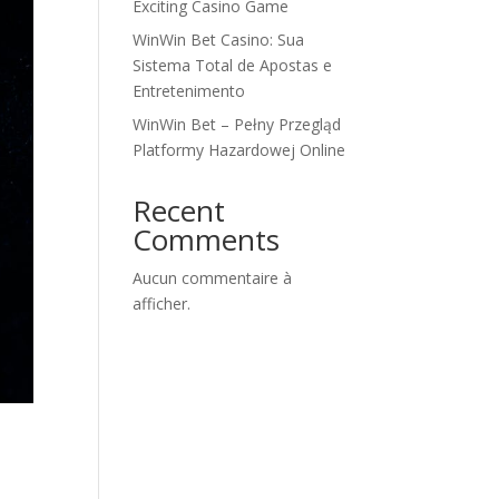
Exciting Casino Game
WinWin Bet Casino: Sua
Sistema Total de Apostas e
Entretenimento
WinWin Bet – Pełny Przegląd
Platformy Hazardowej Online
Recent
Comments
Aucun commentaire à
afficher.