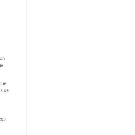
ion
ie
aque
es de
203