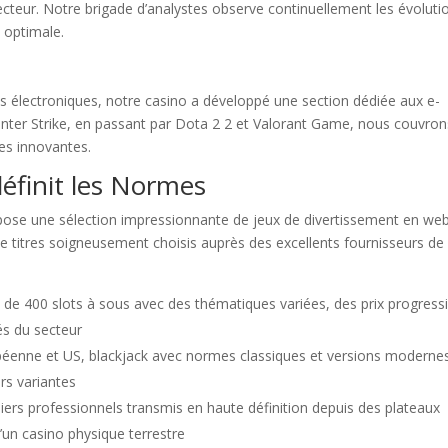
cteur. Notre brigade d’analystes observe continuellement les évoluti
 optimale.
ns électroniques, notre casino a développé une section dédiée aux e-
ter Strike, en passant par Dota 2 2 et Valorant Game, nous couvron
es innovantes.
définit les Normes
opose une sélection impressionnante de jeux de divertissement en web
 de titres soigneusement choisis auprès des excellents fournisseurs de
 de 400 slots à sous avec des thématiques variées, des prix progressi
vés du secteur
éenne et US, blackjack avec normes classiques et versions moderne
urs variantes
iers professionnels transmis en haute définition depuis des plateaux
un casino physique terrestre