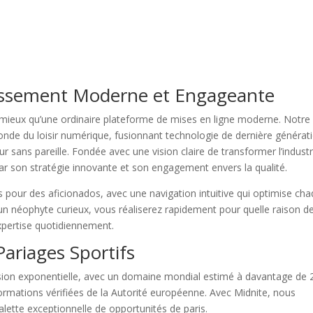
s
tissement Moderne et Engageante
 mieux qu’une ordinaire plateforme de mises en ligne moderne. Notre
nde du loisir numérique, fusionnant technologie de dernière générat
eur sans pareille. Fondée avec une vision claire de transformer l’industr
 son stratégie innovante et son engagement envers la qualité.
 pour des aficionados, avec une navigation intuitive qui optimise ch
 un néophyte curieux, vous réaliserez rapidement pour quelle raison d
xpertise quotidiennement.
ariages Sportifs
ssion exponentielle, avec un domaine mondial estimé à davantage de 
rmations vérifiées de la Autorité européenne. Avec Midnite, nous
alette exceptionnelle de opportunités de paris.