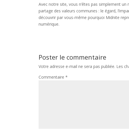
Avec notre site, vous n’êtes pas simplement un m
partage des valeurs communes : le égard, l’impar
découvrir par vous-même pourquoi Midnite repré
numérique.
Poster le commentaire
Votre adresse e-mail ne sera pas publiée.
Les ch
Commentaire
*