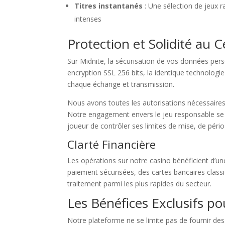
Titres instantanés
: Une sélection de jeux 
intenses
Protection et Solidité au 
Sur Midnite, la sécurisation de vos données perso
encryption SSL 256 bits, la identique technologi
chaque échange et transmission.
Nous avons toutes les autorisations nécessaires
Notre engagement envers le jeu responsable se 
joueur de contrôler ses limites de mise, de pério
Clarté Financière
Les opérations sur notre casino bénéficient d’u
paiement sécurisées, des cartes bancaires class
traitement parmi les plus rapides du secteur.
Les Bénéfices Exclusifs p
Notre plateforme ne se limite pas de fournir des t