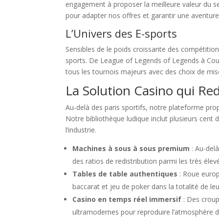
engagement à proposer la meilleure valeur du se
pour adapter nos offres et garantir une aventure
L’Univers des E-sports
Sensibles de le poids croissante des compétitio
sports. De League of Legends of Legends à Coun
tous les tournois majeurs avec des choix de mis
La Solution Casino qui Re
Au-delà des paris sportifs, notre plateforme pr
Notre bibliothèque ludique inclut plusieurs cent
l’industrie.
Machines à sous à sous premium
: Au-delà
des ratios de redistribution parmi les très éle
Tables de table authentiques
: Roue europ
baccarat et jeu de poker dans la totalité de le
Casino en temps réel immersif
: Des croup
ultramodernes pour reproduire l’atmosphère d’