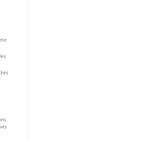
ette
ales
ches
ons.
evés