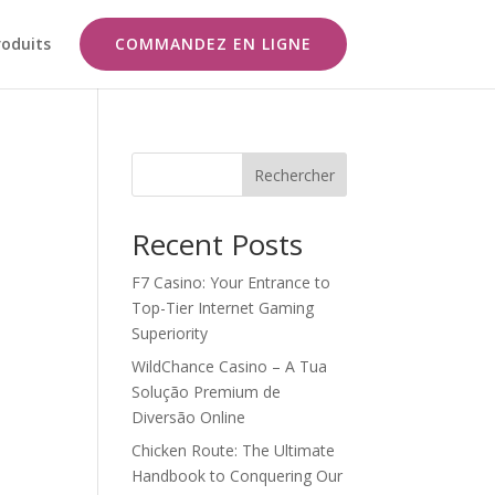
roduits
COMMANDEZ EN LIGNE
Rechercher
Recent Posts
F7 Casino: Your Entrance to
Top-Tier Internet Gaming
Superiority
WildChance Casino – A Tua
Solução Premium de
Diversão Online
Chicken Route: The Ultimate
Handbook to Conquering Our