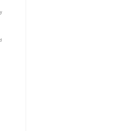
my
d
i