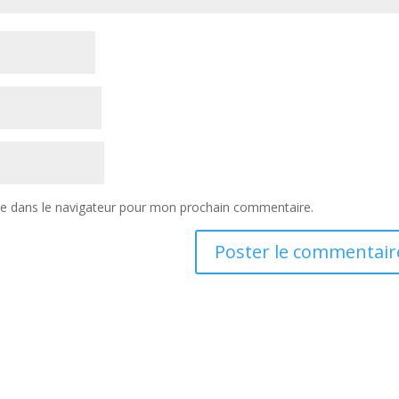
te dans le navigateur pour mon prochain commentaire.