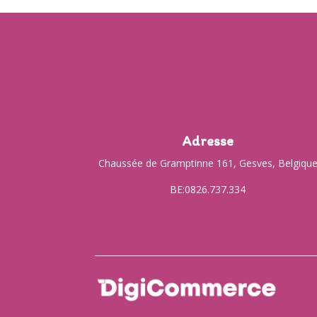
Adresse
Chaussée de Gramptinne 161, Gesves, Belgiqu
BE:0826.737.334