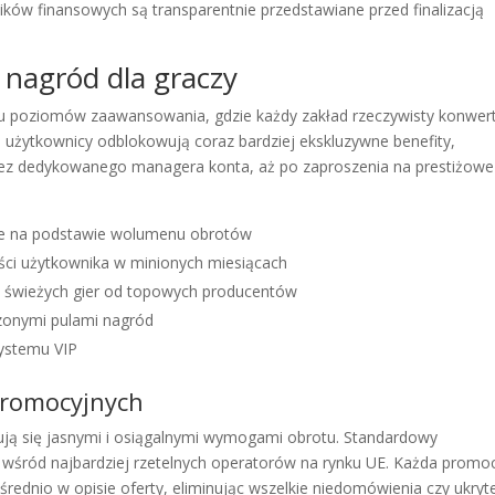
ników finansowych są transparentnie przedstawiane przed finalizacją
nagród dla graczy
iu poziomów zaawansowania, gdzie każdy zakład rzeczywisty konwer
, użytkownicy odblokowują coraz bardziej ekskluzywne benefity,
zez dedykowanego managera konta, aż po zaproszenia na prestiżowe
ie na podstawie wolumenu obrotów
i użytkownika w minionych miesiącach
 świeżych gier od topowych producentów
szonymi pulami nagród
systemu VIP
romocyjnych
ją się jasnymi i osiągalnymi wymogami obrotu. Standardowy
 wśród najbardziej rzetelnych operatorów na rynku UE. Każda promo
ednio w opisie oferty, eliminując wszelkie niedomówienia czy ukryt