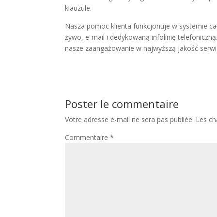
klauzule.
Nasza pomoc klienta funkcjonuje w systemie c
żywo, e-mail i dedykowaną infolinię telefoniczną
nasze zaangażowanie w najwyższą jakość serwi
Poster le commentaire
Votre adresse e-mail ne sera pas publiée.
Les ch
Commentaire
*