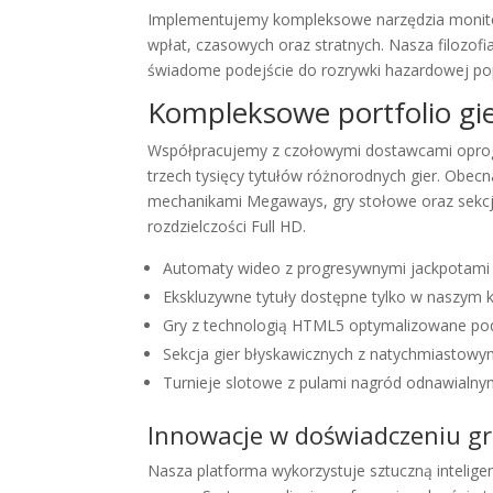
Implementujemy kompleksowe narzędzia monitor
wpłat, czasowych oraz stratnych. Nasza filozof
świadome podejście do rozrywki hazardowej pop
Kompleksowe portfolio g
Współpracujemy z czołowymi dostawcami oprogr
trzech tysięcy tytułów różnorodnych gier. Obecn
mechanikami Megaways, gry stołowe oraz sekcj
rozdzielczości Full HD.
Automaty wideo z progresywnymi jackpotami 
Ekskluzywne tytuły dostępne tylko w naszym 
Gry z technologią HTML5 optymalizowane po
Sekcja gier błyskawicznych z natychmiastowym
Turnieje slotowe z pulami nagród odnawialny
Innowacje w doświadczeniu g
Nasza platforma wykorzystuje sztuczną inteligenc