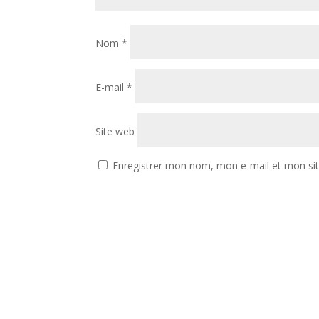
Nom
*
E-mail
*
Site web
Enregistrer mon nom, mon e-mail et mon si