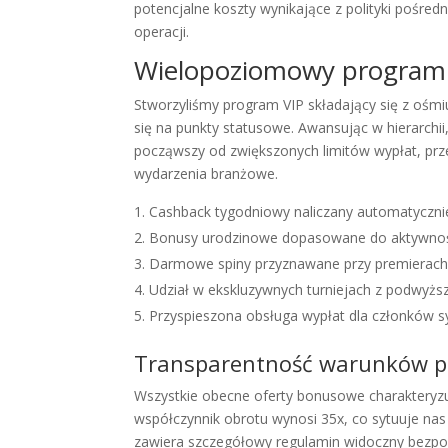
potencjalne koszty wynikające z polityki pośred
operacji.
Wielopoziomowy program 
Stworzyliśmy program VIP składający się z ośm
się na punkty statusowe. Awansując w hierarchii
począwszy od zwiększonych limitów wypłat, pr
wydarzenia branżowe.
Cashback tygodniowy naliczany automatyczn
Bonusy urodzinowe dopasowane do aktywnośc
Darmowe spiny przyznawane przy premierach
Udział w ekskluzywnych turniejach z podwyż
Przyspieszona obsługa wypłat dla członków 
Transparentność warunków p
Wszystkie obecne oferty bonusowe charakteryzu
współczynnik obrotu wynosi 35x, co sytuuje nas
zawiera szczegółowy regulamin widoczny bezpośr