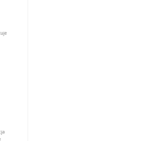
tuje
cja
e