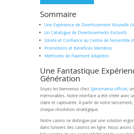
Sommaire
Une Expérience de Divertissement Nouvelle G
Un Catalogue de Divertissements Exclusifs
Sûreté et Confiance au Centre de l’ensemble d
Promotions et Bénéfices Membres
Méthodes de Paiement Adaptées
Une Fantastique Expérien
Génération
Soyez les bienvenus chez
Spinsmama officiel
, u
mémorables. Notre interface a été créée avec une
claire et captivante. À partir de notre lancement
chaque résolution stratégique.
Notre casino se distingue par une solution ergo
dans l’univers des casinos en ligne. Nous avons