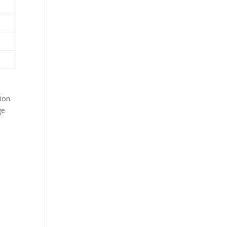
ion.
ge