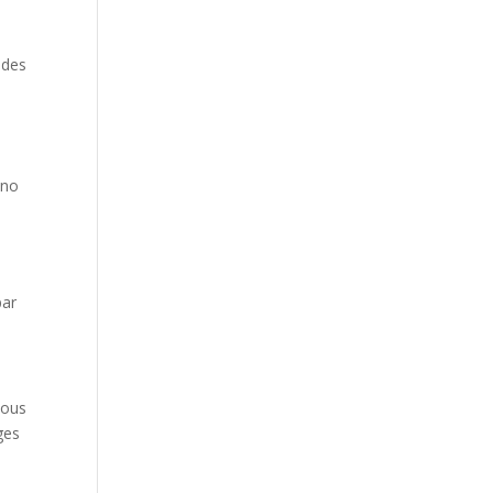
odes
ino
par
vous
ges