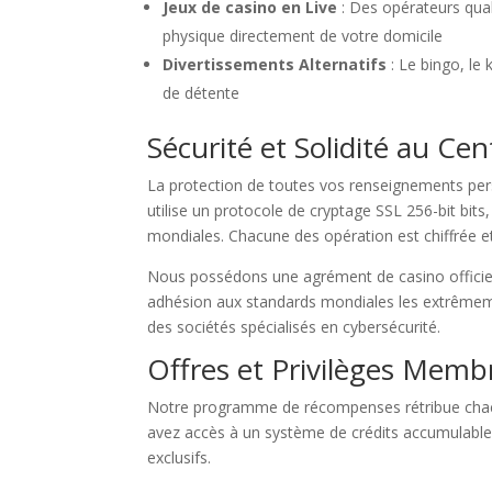
Jeux de casino en Live
: Des opérateurs qual
physique directement de votre domicile
Divertissements Alternatifs
: Le bingo, le 
de détente
Sécurité et Solidité au Ce
La protection de toutes vos renseignements pers
utilise un protocole de cryptage SSL 256-bit bits,
mondiales. Chacune des opération est chiffrée et su
Nous possédons une agrément de casino officiell
adhésion aux standards mondiales les extrêmeme
des sociétés spécialisés en cybersécurité.
Offres et Privilèges Memb
Notre programme de récompenses rétribue chacun
avez accès à un système de crédits accumulables
exclusifs.