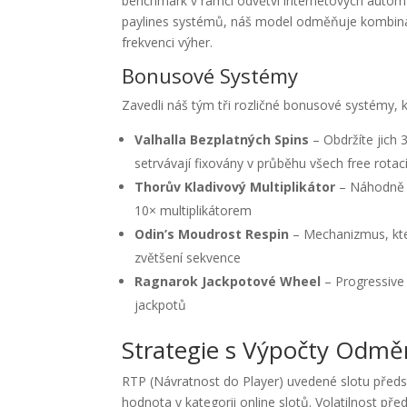
benchmark v rámci odvětví internetových automa
paylines systémů, náš model odměňuje kombinac
frekvenci výher.
Bonusové Systémy
Zavedli náš tým tři rozličné bonusové systémy, 
Valhalla Bezplatných Spins
– Obdržíte jich 3
setrvávají fixovány v průběhu všech free rotac
Thorův Kladivový Multiplikátor
– Náhodně s
10× multiplikátorem
Odin’s Moudrost Respin
– Mechanizmus, kter
zvětšení sekvence
Ragnarok Jackpotové Wheel
– Progressive 
jackpotů
Strategie s Výpočty Odmě
RTP (Návratnost do Player) uvedené slotu před
hodnota v kategorii online slotů. Volatilnost př