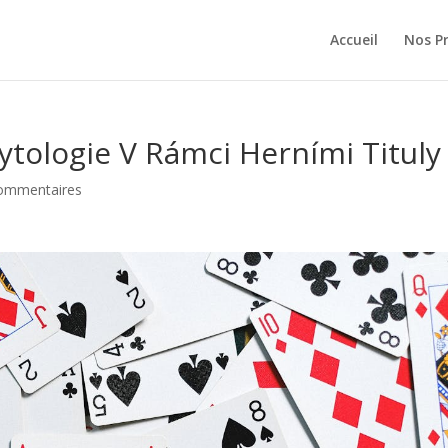
Accueil
Nos P
tologie V Rámci Herními Tituly
ommentaires