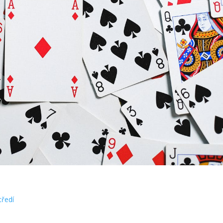
tředí