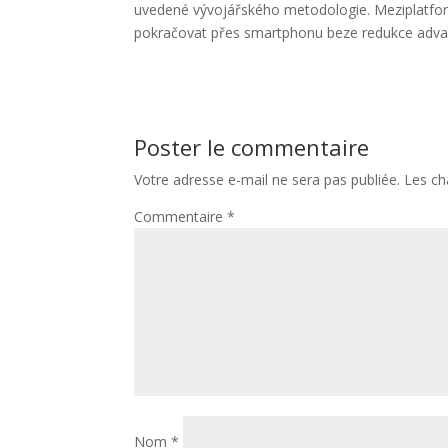
uvedené vývojářského metodologie. Meziplatformn
pokračovat přes smartphonu beze redukce adv
Poster le commentaire
Votre adresse e-mail ne sera pas publiée.
Les ch
Commentaire
*
Nom
*