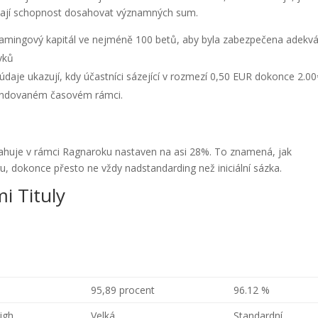
k mají schopnost dosahovat významných sum.
mingový kapitál ve nejméně 100 betů, aby byla zabezpečena adekvá
vků
 údaje ukazují, kdy účastníci sázející v rozmezí 0,50 EUR dokonce 2.00
xtendovaném časovém rámci.
osahuje v rámci Ragnaroku nastaven na asi 28%. To znamená, jak
u, dokonce přesto ne vždy nadstandarding než iniciální sázka.
i Tituly
95,89 procent
96.12 %
igh
Velká
Standardní