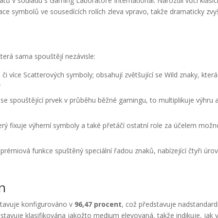
tů v souladu s Gaming Laboratoře International. Narozdíl vůči klasi
e symbolů ve sousedících rolích zleva vpravo, takže dramaticky zvy
která sama spouštějí nezávisle:
 či více Scatterových symboly; obsahují zvětšující se Wild znaky, která
í
e spouštějící prvek v průběhu běžné gamingu, to multiplikuje výhru 
ý fixuje výherní symboly a také přetáčí ostatní role za účelem možn
prémiová funkce spuštěný speciální řadou znaků, nabízející čtyři úro
n
stavuje konfigurováno v
96,47 procent
, což představuje nadstandard
edstavuje klasifikována jakožto medium elevovaná, takže indikuje, jak 