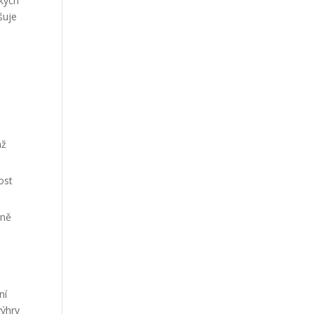
ckých
šuje
až
ost
vně
ní
výhry