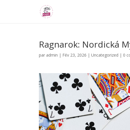
Ragnarok: Nordická My
par
admin
|
Fév 23, 2026
|
Uncategorized
|
0 c