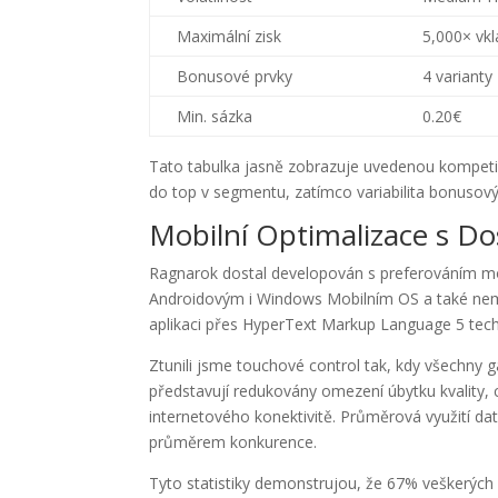
Maximální zisk
5,000× vkl
Bonusové prvky
4 varianty
Min. sázka
0.20€
Tato tabulka jasně zobrazuje uvedenou kompet
do top v segmentu, zatímco variabilita bonuso
Mobilní Optimalizace s D
Ragnarok dostal developován s preferováním mobi
Androidovým i Windows Mobilním OS a také nemus
aplikaci přes HyperText Markup Language 5 tec
Ztunili jsme touchové control tak, kdy všechny
představují redukovány omezení úbytku kvality,
internetového konektivitě. Průměrová využití da
průměrem konkurence.
Tyto statistiky demonstrujou, že 67% veškerých 