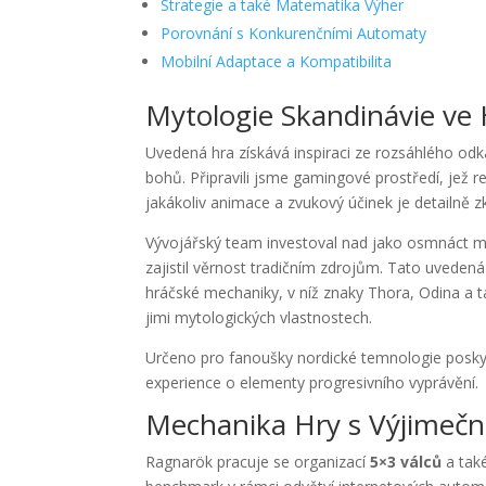
Strategie a také Matematika Výher
Porovnání s Konkurenčními Automaty
Mobilní Adaptace a Kompatibilita
Mytologie Skandinávie ve
Uvedená hra získává inspiraci ze rozsáhlého od
bohů. Připravili jsme gamingové prostředí, jež re
jakákoliv animace a zvukový účinek je detailně 
Vývojářský team investoval nad jako osmnáct mě
zajistil věrnost tradičním zdrojům. Tato uvedená
hráčské mechaniky, v níž znaky Thora, Odina a 
jimi mytologických vlastnostech.
Určeno pro fanoušky nordické temnologie pos
experience o elementy progresivního vyprávění.
Mechanika Hry s Výjimeč
Ragnarök pracuje se organizací
5×3 válců
a také