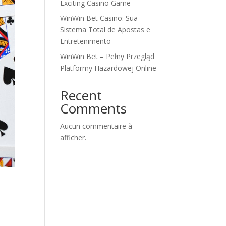
Exciting Casino Game
WinWin Bet Casino: Sua
Sistema Total de Apostas e
Entretenimento
WinWin Bet – Pełny Przegląd
Platformy Hazardowej Online
Recent
Comments
Aucun commentaire à
afficher.