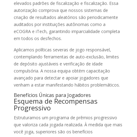
elevados padrões de fiscalização e fiscalização. Essa
autorização comprova que nossos sistemas de
criação de resultados aleatórios são periodicamente
auditados por instituições autônomas como a
eCOGRA e iTech, garantindo imparcialidade completa
em todos os desfechos.
Aplicamos políticas severas de jogo responsável,
contemplando ferramentas de auto-exclusão, limites
de depósito ajustáveis e verificação de idade
compulsória. A nossa equipa obtém capacitação
avançado para detectar e apoiar jogadores que
venham a estar manifestando hábitos problemáticos.
Benefícios Únicas para Jogadores
Esquema de Recompensas
Progressivo
Estruturamos um programa de prêmios progressivo
que valoriza cada jogada realizada. À medida que mais
você joga, superiores são os benefícios