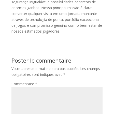
segurança inigualável e possibilidades concretas de
enormes ganhos. Nossa principal missão é clara:
converter qualquer visita em uma jornada marcante
através de tecnologia de ponta, portfólio excepcional
de jogos e compromisso genuíno com o bem-estar de
nossos estimados jogadores.
Poster le commentaire
Votre adresse e-mail ne sera pas publiée.
Les champs
obligatoires sont indiqués avec
*
Commentaire
*