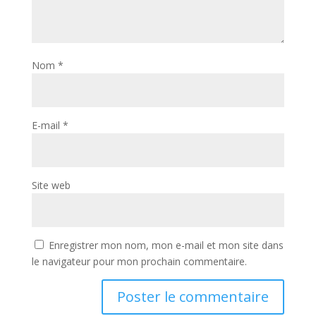
Nom
*
E-mail
*
Site web
Enregistrer mon nom, mon e-mail et mon site dans
le navigateur pour mon prochain commentaire.