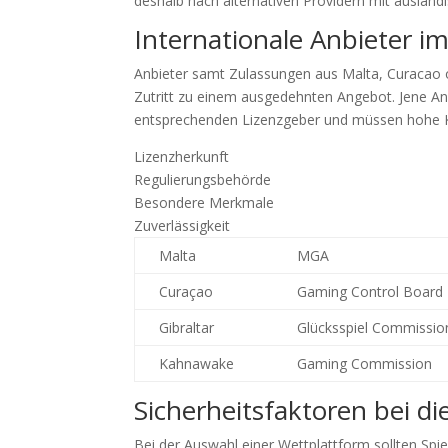
deshalb nach alternativen Providern mit ausländ
Internationale Anbieter i
Anbieter samt Zulassungen aus Malta, Curacao o
Zutritt zu einem ausgedehnten Angebot. Jene An
entsprechenden Lizenzgeber und müssen hohe Krit
Lizenzherkunft
Regulierungsbehörde
Besondere Merkmale
Zuverlässigkeit
Malta
MGA
Curaçao
Gaming Control Board
Gibraltar
Glücksspiel Commissio
Kahnawake
Gaming Commission
Sicherheitsfaktoren bei d
Bei der Auswahl einer Wettplattform sollten Spi