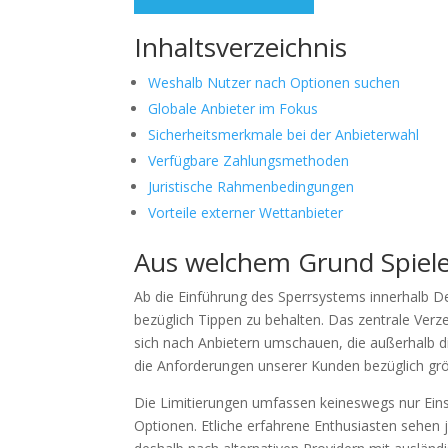
Inhaltsverzeichnis
Weshalb Nutzer nach Optionen suchen
Globale Anbieter im Fokus
Sicherheitsmerkmale bei der Anbieterwahl
Verfügbare Zahlungsmethoden
Juristische Rahmenbedingungen
Vorteile externer Wettanbieter
Aus welchem Grund Spieler
Ab die Einführung des Sperrsystems innerhalb D
bezüglich Tippen zu behalten. Das zentrale Verzei
sich nach Anbietern umschauen, die außerhalb d
die Anforderungen unserer Kunden bezüglich grö
Die Limitierungen umfassen keineswegs nur Eins
Optionen. Etliche erfahrene Enthusiasten sehe