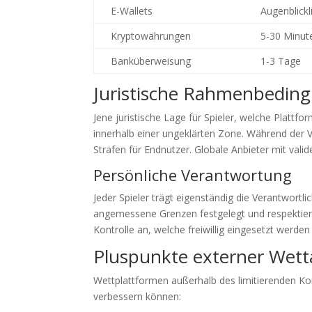
E-Wallets
Augenblickl
Kryptowährungen
5-30 Minut
Banküberweisung
1-3 Tage
Juristische Rahmenbedin
Jene juristische Lage für Spieler, welche Platt
innerhalb einer ungeklärten Zone. Während der Ve
Strafen für Endnutzer. Globale Anbieter mit valid
Persönliche Verantwortung
Jeder Spieler trägt eigenständig die Verantwortl
angemessene Grenzen festgelegt und respektiert 
Kontrolle an, welche freiwillig eingesetzt werde
Pluspunkte externer Wett
Wettplattformen außerhalb des limitierenden Kon
verbessern können: