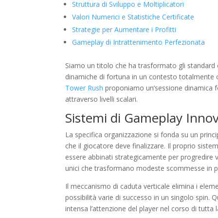
Struttura di Sviluppo e Moltiplicatori
Valori Numerici e Statistiche Certificate
Strategie per Aumentare i Profitti
Gameplay di Intrattenimento Perfezionata
Siamo un titolo che ha trasformato gli standard
dinamiche di fortuna in un contesto totalmente o
Tower Rush
proponiamo un’sessione dinamica fon
attraverso livelli scalari.
Sistemi di Gameplay Innov
La specifica organizzazione si fonda su un princ
che il giocatore deve finalizzare. Il proprio sis
essere abbinati strategicamente per progredire v
unici che trasformano modeste scommesse in pr
Il meccanismo di caduta verticale elimina i elem
possibilità varie di successo in un singolo spin.
intensa l’attenzione del player nel corso di tutta 