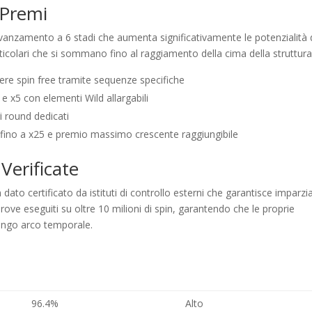
 Premi
zamento a 6 stadi che aumenta significativamente le potenzialità 
icolari che si sommano fino al raggiamento della cima della struttura
re spin free tramite sequenze specifiche
 e x5 con elementi Wild allargabili
 round dedicati
ino a x25 e premio massimo crescente raggiungibile
 Verificate
 dato certificato da istituti di controllo esterni che garantisce imparzia
ove eseguiti su oltre 10 milioni di spin, garantendo che le proprie
lungo arco temporale.
96.4%
Alto