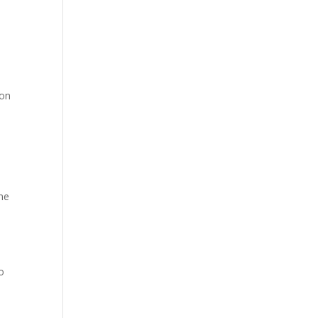
con
one
do