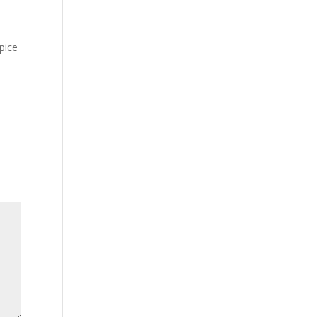
apice