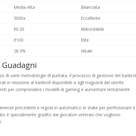
Media-Alta
Bilanciata
5000x
Eccellente
€0.20
Abbordabile
€100
Elite
28.3%
Ideale
 i Guadagni
izzo di varie metodologie di puntata. Il processo di gestione del bankrol
 in relazione al bankroll disponibile e agli traguardi del utente.
nti per comprendere i modelli di gaming e aumentare lentamente
erienze precedenti e regola in automatico le stake per perfezionare il
ato è specialmente gradito dai giocatori veterani che vogliono
i.