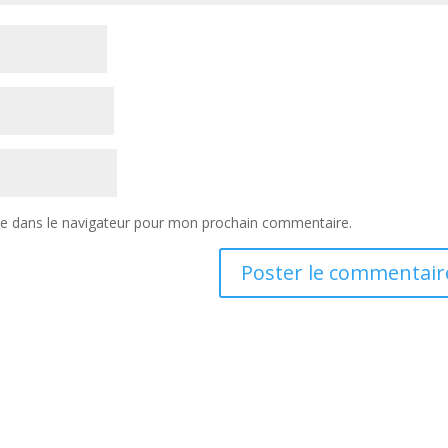
te dans le navigateur pour mon prochain commentaire.