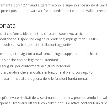
amente ogni 127 round e garantiscono le superiori possibilità di vinci
i premi possono arrivare a cifre straordinari e i elementi Wild accres
ionata
e si conforma idealmente a ciascun dispositivo, assicurando
martphone. Il specifico engine di rendering impiega tech HTML5
smooth senza bisogno di installazioni aggiuntivi.
u ogni i navigatori attuali senza plugin supplementari richiesti
a 3 s anche con collegamenti standard
i sceglibili per conformarsi alle gusti individuali
ra variabile che si modifica in funzione al piano conseguito
entrata immediato a ognuna delle le funzioni fondamentali
e più elevate risultati della settimana e monthly, promuovendo la rival
compensa i traguardi ottenuti con token bonus e attiva contenuti unici pe