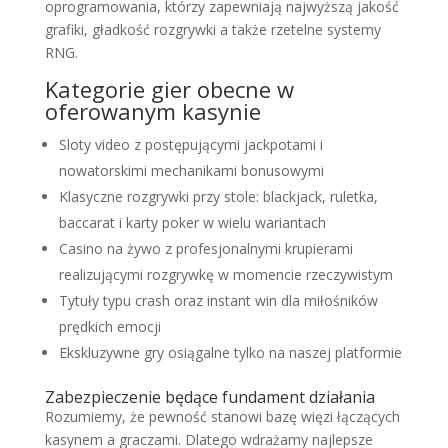
oprogramowania, którzy zapewniają najwyższą jakość
grafiki, gładkość rozgrywki a także rzetelne systemy
RNG.
Kategorie gier obecne w
oferowanym kasynie
Sloty video z postępującymi jackpotami i
nowatorskimi mechanikami bonusowymi
Klasyczne rozgrywki przy stole: blackjack, ruletka,
baccarat i karty poker w wielu wariantach
Casino na żywo z profesjonalnymi krupierami
realizującymi rozgrywkę w momencie rzeczywistym
Tytuły typu crash oraz instant win dla miłośników
prędkich emocji
Ekskluzywne gry osiągalne tylko na naszej platformie
Zabezpieczenie będące fundament działania
Rozumiemy, że pewność stanowi bazę więzi łączących
kasynem a graczami. Dlatego wdrażamy najlepsze