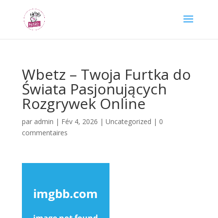
Wbetz – Twoja Furtka do
Świata Pasjonujących
Rozgrywek Online
par
admin
|
Fév 4, 2026
|
Uncategorized
|
0
commentaires