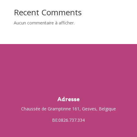
Recent Comments
Aucun commentaire à afficher.
Adresse
Chaussée de Gramptinne 161, Gesves, Belgique
BE:0826.737.334