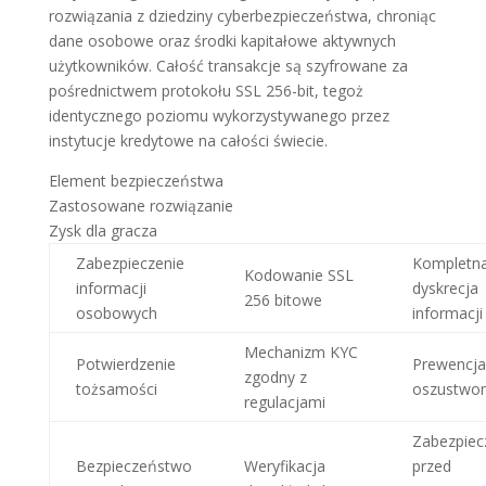
rozwiązania z dziedziny cyberbezpieczeństwa, chroniąc
dane osobowe oraz środki kapitałowe aktywnych
użytkowników. Całość transakcje są szyfrowane za
pośrednictwem protokołu SSL 256-bit, tegoż
identycznego poziomu wykorzystywanego przez
instytucje kredytowe na całości świecie.
Element bezpieczeństwa
Zastosowane rozwiązanie
Zysk dla gracza
Zabezpieczenie
Kompletn
Kodowanie SSL
informacji
dyskrecja
256 bitowe
osobowych
informacji
Mechanizm KYC
Potwierdzenie
Prewencja
zgodny z
tożsamości
oszustwo
regulacjami
Zabezpiec
Bezpieczeństwo
Weryfikacja
przed