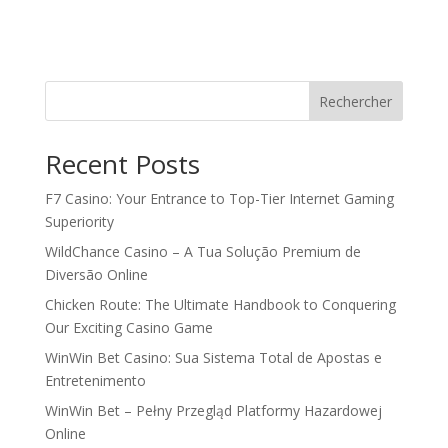
Rechercher
Recent Posts
F7 Casino: Your Entrance to Top-Tier Internet Gaming
Superiority
WildChance Casino – A Tua Solução Premium de
Diversão Online
Chicken Route: The Ultimate Handbook to Conquering
Our Exciting Casino Game
WinWin Bet Casino: Sua Sistema Total de Apostas e
Entretenimento
WinWin Bet – Pełny Przegląd Platformy Hazardowej
Online