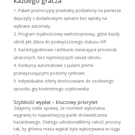
każdego gracza
Pakiet promocyjny powitalny podzielony na pierwsze
depozyty z dodatkowymi spinami bez wpłaty na
wybrane automaty
Program lojalnościowy wielostopniowy, gdzie każdy
obrót pkt zbliża do podwyższonego statusu VIP
Każdotygodniowe cashbacki zwracające procencik
utraconych, bez najmniejszych zasad obrotu
Konkursy automatowe z pulami premii
przewyższającymi poziomy rynkowe
Indywidualne oferty dostosowane do osobistego
sposobu gry konkretnego użytkownika
Szybkość wypłat – kluczowy priorytet
Zdajemy sobie sprawę, że moment wykonania
wygranej to najważniejszy punkt doświadczenia
hazardowego. Dlatego udoskonaliliśmy całość procesy
tak, by główna masa wypłat była wykonywana w ciągu