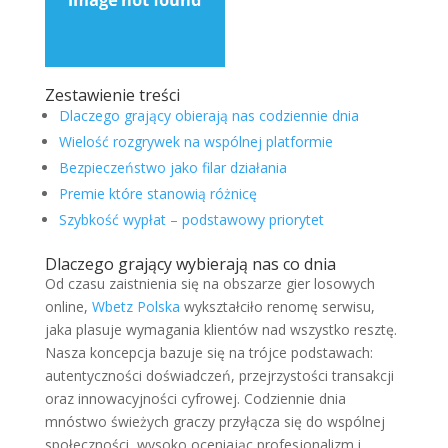
Zestawienie treści
Dlaczego grający obierają nas codziennie dnia
Wielość rozgrywek na wspólnej platformie
Bezpieczeństwo jako filar działania
Premie które stanowią różnicę
Szybkość wypłat – podstawowy priorytet
Dlaczego grający wybierają nas co dnia
Od czasu zaistnienia się na obszarze gier losowych
online,
Wbetz Polska
wykształciło renomę serwisu,
jaka plasuje wymagania klientów nad wszystko resztę.
Nasza koncepcja bazuje się na trójce podstawach:
autentyczności doświadczeń, przejrzystości transakcji
oraz innowacyjności cyfrowej. Codziennie dnia
mnóstwo świeżych graczy przyłącza się do wspólnej
społeczności, wysoko oceniając profesjonalizm i