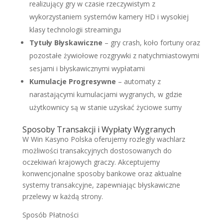
realizujący gry w czasie rzeczywistym z
wykorzystaniem systemów kamery HD i wysokiej
klasy technologii streamingu
Tytuły Błyskawiczne
– gry crash, koło fortuny oraz
pozostałe żywiołowe rozgrywki z natychmiastowymi
sesjami i błyskawicznymi wypłatami
Kumulacje Progresywne
– automaty z
narastającymi kumulacjami wygranych, w gdzie
użytkownicy są w stanie uzyskać życiowe sumy
Sposoby Transakcji i Wypłaty Wygranych
W Win Kasyno Polska oferujemy rozległy wachlarz
możliwości transakcyjnych dostosowanych do
oczekiwań krajowych graczy. Akceptujemy
konwencjonalne sposoby bankowe oraz aktualne
systemy transakcyjne, zapewniając błyskawiczne
przelewy w każdą strony.
Sposób Płatności