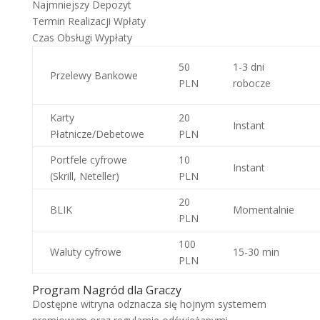
Najmniejszy Depozyt
Termin Realizacji Wpłaty
Czas Obsługi Wypłaty
50
1-3 dni
Przelewy Bankowe
PLN
robocze
Karty
20
Instant
Płatnicze/Debetowe
PLN
Portfele cyfrowe
10
Instant
(Skrill, Neteller)
PLN
20
BLIK
Momentalnie
PLN
100
Waluty cyfrowe
15-30 min
PLN
Program Nagród dla Graczy
Dostępne witryna odznacza się hojnym systemem