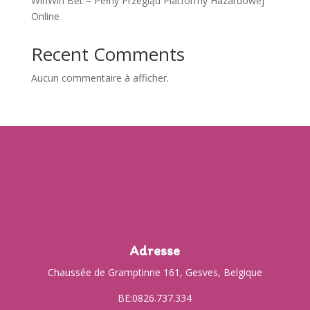
WinWin Bet – Pełny Przegląd Platformy Hazardowej
Online
Recent Comments
Aucun commentaire à afficher.
Adresse
Chaussée de Gramptinne 161, Gesves, Belgique
BE:0826.737.334