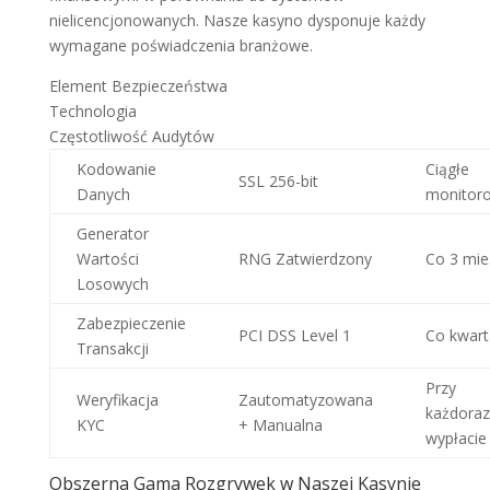
nielicencjonowanych. Nasze kasyno dysponuje każdy
wymagane poświadczenia branżowe.
Element Bezpieczeństwa
Technologia
Częstotliwość Audytów
Kodowanie
Ciągłe
SSL 256-bit
Danych
monitor
Generator
Wartości
RNG Zatwierdzony
Co 3 mie
Losowych
Zabezpieczenie
PCI DSS Level 1
Co kwart
Transakcji
Przy
Weryfikacja
Zautomatyzowana
każdora
KYC
+ Manualna
wypłacie
Obszerna Gama Rozgrywek w Naszej Kasynie