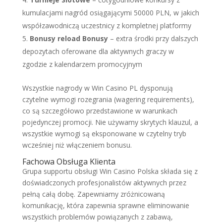
kumulacjami nagród osiągającymi 50000 PLN, w jakich
współzawodniczą uczestnicy z kompletnej platformy
Bonusy reload Bonusy
– extra środki przy dalszych
depozytach oferowane dla aktywnych graczy w
zgodzie z kalendarzem promocyjnym
Wszystkie nagrody w Win Casino PL dysponują
czytelne wymogi rozegrania (wagering requirements),
co są szczegółowo przedstawione w warunkach
pojedynczej promocji. Nie używamy skrytych klauzul, a
wszystkie wymogi są eksponowane w czytelny tryb
wcześniej niż włączeniem bonusu.
Fachowa Obsługa Klienta
Grupa supportu obsługi Win Casino Polska składa się z
doświadczonych profesjonalistów aktywnych przez
pełną całą dobę. Zapewniamy zróżnicowaną
komunikację, która zapewnia sprawne eliminowanie
wszystkich problemów powiązanych z zabawą,