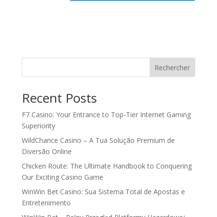
Rechercher
Recent Posts
F7 Casino: Your Entrance to Top-Tier Internet Gaming
Superiority
WildChance Casino – A Tua Solução Premium de
Diversão Online
Chicken Route: The Ultimate Handbook to Conquering
Our Exciting Casino Game
WinWin Bet Casino: Sua Sistema Total de Apostas e
Entretenimento