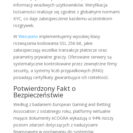
informacji wrażliwych użytkowników. Weryfikacja
tożsamości realizuje się zgodnie z globalnymi normami
KYC, co daje zabezpieczenie każdemu uczestnikom
rozgrywek.
W
Wincasino
implementujemy wysokiej klasy
rozwiązania kodowania SSL 256-bit, jakie
zabezpieczają wszelkie transakcje płatnicze oraz
parametry prywatne graczy. Oferowane serwery są
systematycznie kontrolowane przez zewnętrzne firmy
security, a systemy liczb przypadkowych (RNG)
posiadają certyfikaty gwarantujące ich rzetelność.
Potwierdzony Fakt o
Bezpieczeństwie
Według z badaniem European Gaming and Betting
Association z ostatniego roku, platformy wirtualne
mające dokumenty eCOGRA wykazują o 94% niższy
poziom zdarzeń dotyczących z nadużyciami
finansowymi w porównaniu do systemów